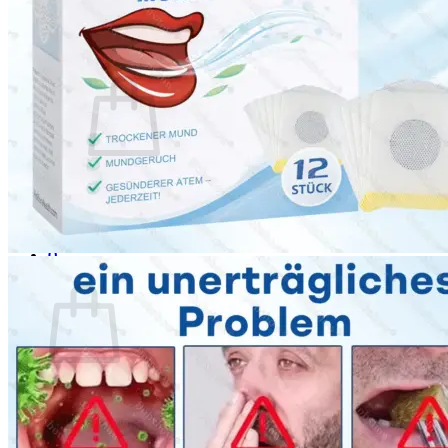
Login
Cart /
$
0.00
0
No products in the cart.
Return to shop
0
Cart
No products in the cart.
Return to shop