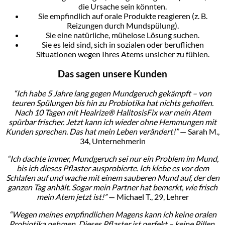
die Ursache sein könnten.
Sie empfindlich auf orale Produkte reagieren (z. B.
Reizungen durch Mundspülung).
Sie eine natürliche, mühelose Lösung suchen.
Sie es leid sind, sich in sozialen oder beruflichen
Situationen wegen Ihres Atems unsicher zu fühlen.
Das sagen unsere Kunden
“Ich habe 5 Jahre lang gegen Mundgeruch gekämpft – von
teuren Spülungen bis hin zu Probiotika hat nichts geholfen.
Nach 10 Tagen mit Healrize® HalitosisFix war mein Atem
spürbar frischer. Jetzt kann ich wieder ohne Hemmungen mit
Kunden sprechen. Das hat mein Leben verändert!”
— Sarah M.,
34, Unternehmerin
“Ich dachte immer, Mundgeruch sei nur ein Problem im Mund,
bis ich dieses Pflaster ausprobierte. Ich klebe es vor dem
Schlafen auf und wache mit einem sauberen Mund auf, der den
ganzen Tag anhält. Sogar mein Partner hat bemerkt, wie frisch
mein Atem jetzt ist!”
— Michael T., 29, Lehrer
“Wegen meines empfindlichen Magens kann ich keine oralen
Probiotika nehmen. Dieses Pflaster ist perfekt – keine Pillen,