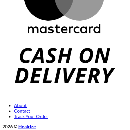
About
Contact
Track Your Order
2026 ©
Healrize