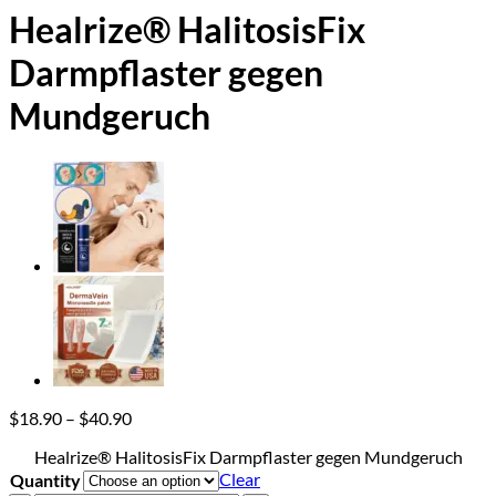
Healrize® HalitosisFix
Darmpflaster gegen
Mundgeruch
Price
$
18.90
–
$
40.90
range:
Healrize® HalitosisFix Darmpflaster gegen Mundgeruch
$18.90
Clear
Quantity
through